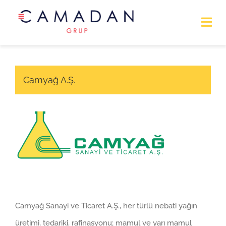
Ana Sayfa
Camyağ A.Ş.
Hakkımızda
Şirketler
İletişim
Camyağ Sanayi ve Ticaret A.Ş., her türlü nebati yağın
üretimi, tedariki, rafinasyonu; mamul ve yarı mamul