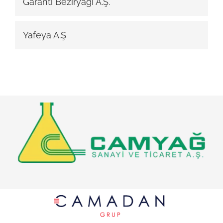
Garanti Beziryağı A.Ş.
Yafeya A.Ş