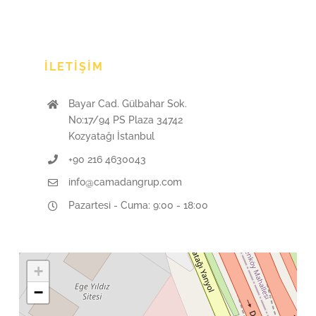
İLETIŞIM
Bayar Cad. Gülbahar Sok.
No:17/94 PS Plaza 34742
Kozyatağı İstanbul
+90 216 4630043
info@camadangrup.com
Pazartesi - Cuma: 9:00 - 18:00
+
−